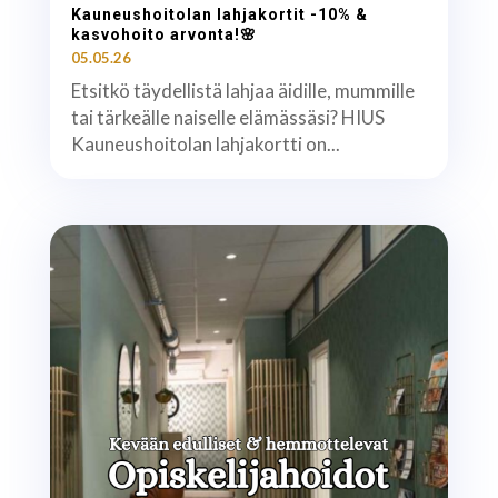
Kauneushoitolan lahjakortit -10% &
kasvohoito arvonta!🌸
05.05.26
Etsitkö täydellistä lahjaa äidille, mummille
tai tärkeälle naiselle elämässäsi? HIUS
Kauneushoitolan lahjakortti on...