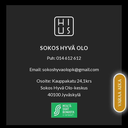
SOKOS HYVÄ OLO
Puh: 014 612 612
Email: sokoshyvaolopk@gmail.com
Osoite: Kauppakatu 24,1krs
VARAA AIKA
Sokos Hyvä Olo-keskus
40100 Jyväskylä