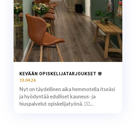
KEVÄÄN OPISKELIJATARJOUKSET 🌸
13.04.26
Nyt on täydellinen aika hemmotella itseäsi
ja hyödyntää edulliset kauneus- ja
hiuspalvelut opiskelijatyönä. 💇‍♀️...