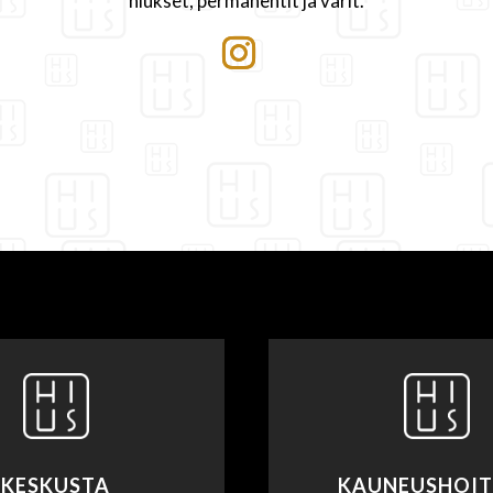
hiukset, permanentit ja värit.
KESKUSTA
KAUNEUSHOI