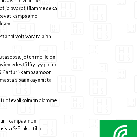
kaiselle visiitille
t ja avarat tilamme sekä
ekevät kampaamo
uksen.
a tai voit varata ajan
utasossa, joten meille on
ovien edestä löytyy paljon
IUS Parturi-kampaamoon
omasta sisäänkäynnistä
n tuotevalikoiman alamme
rturi-kampaamon
eista S-Etukortilla