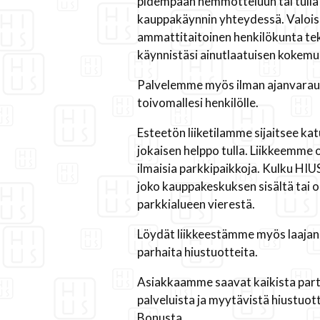
pidempään hemmotteluun tai tulla pi
kauppakäynnin yhteydessä. Valoisa
ammattitaitoinen henkilökunta t
käynnistäsi ainutlaatuisen kokem
Palvelemme myös ilman ajanvaraust
toivomallesi henkilölle.
Esteetön liiketilamme sijaitsee kat
jokaisen helppo tulla. Liikkeemme 
ilmaisia parkkipaikkoja. Kulku H
joko kauppakeskuksen sisältä tai 
parkkialueen vierestä.
Löydät liikkeestämme myös laaja
parhaita hiustuotteita.
Asiakkaamme saavat kaikista pa
palveluista ja myytävistä hiustuott
Bonusta.