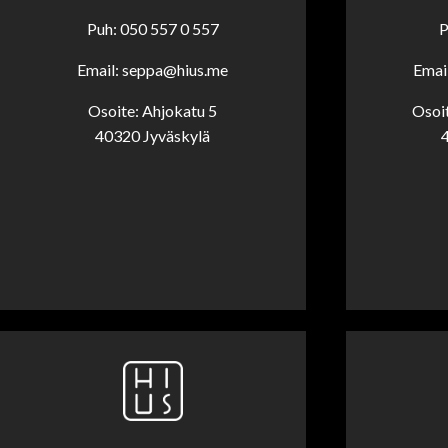
Puh: 050 557 0 557
P
Email: seppa@hius.me
Emai
Osoite: Ahjokatu 5
Osoi
40320 Jyväskylä