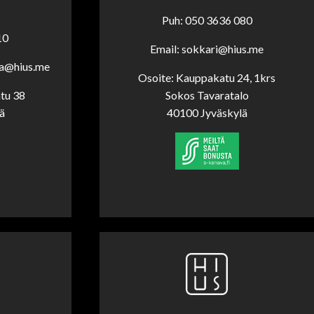
Puh: 050 3636 080
10
Email: sokkari@hius.me
la@hius.me
Osoite: Kauppakatu 24, 1krs
tu 38
Sokos Tavaratalo
ä
40100 Jyväskylä