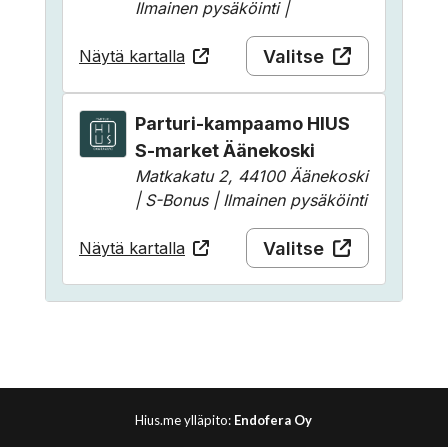
Hius.me ylläpito:
Endofera Oy