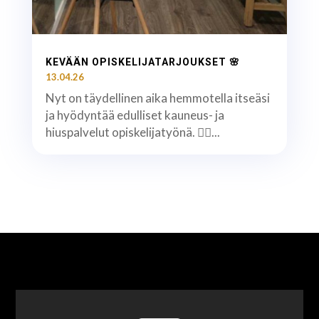
KEVÄÄN OPISKELIJATARJOUKSET 🌸
13.04.26
Nyt on täydellinen aika hemmotella itseäsi
ja hyödyntää edulliset kauneus- ja
hiuspalvelut opiskelijatyönä. 💇‍♀️...