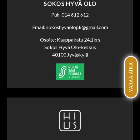
SOKOS HYVÄ OLO
Puh: 014 612 612
Email: sokoshyvaolopk@gmail.com
Osoite: Kauppakatu 24,1krs
Sokos Hyvä Olo-keskus
40100 Jyväskylä
VARAA AIKA