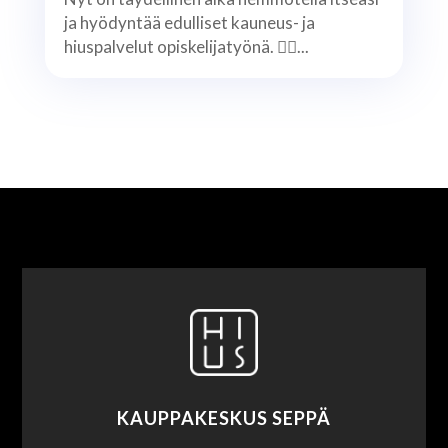
ja hyödyntää edulliset kauneus- ja
hiuspalvelut opiskelijatyönä. 💇‍♀️...
KAUPPAKESKUS SEPPÄ