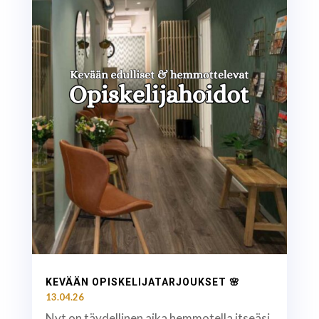
KEVÄÄN OPISKELIJATARJOUKSET 🌸
13.04.26
Nyt on täydellinen aika hemmotella itseäsi