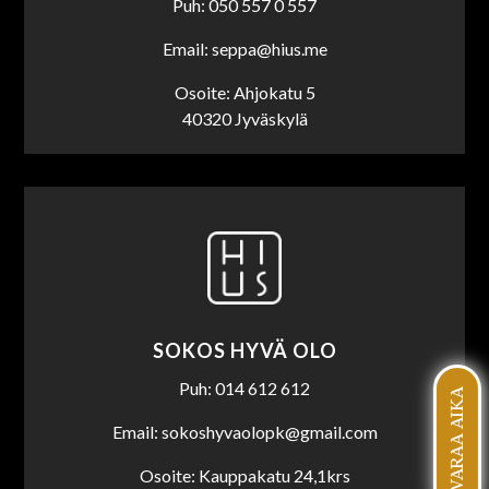
Puh: 050 557 0 557
Email: seppa@hius.me
Osoite: Ahjokatu 5
40320 Jyväskylä
SOKOS HYVÄ OLO
Puh: 014 612 612
VARAA AIKA
Email: sokoshyvaolopk@gmail.com
Osoite: Kauppakatu 24,1krs