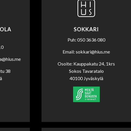
TOLA
SOKKARI
Puh: 050 3636 080
10
Email: sokkari@hius.me
la@hius.me
Osoite: Kauppakatu 24, 1krs
tu 38
Sokos Tavaratalo
ä
40100 Jyväskylä