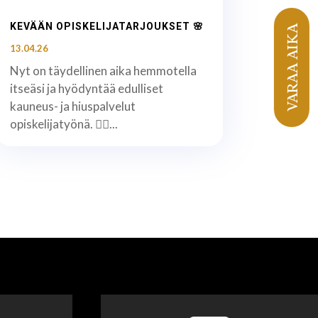
KEVÄÄN OPISKELIJATARJOUKSET 🌸
VARAA AIKA
13.04.26
Nyt on täydellinen aika hemmotella
itseäsi ja hyödyntää edulliset
kauneus- ja hiuspalvelut
opiskelijatyönä. 💇‍♀️...