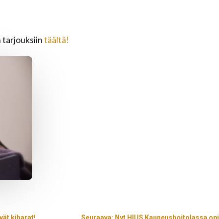
tarjouksiin
täältä!
ät kiharat!
Seuraava: Nyt HIUS Kauneushoitolassa opi