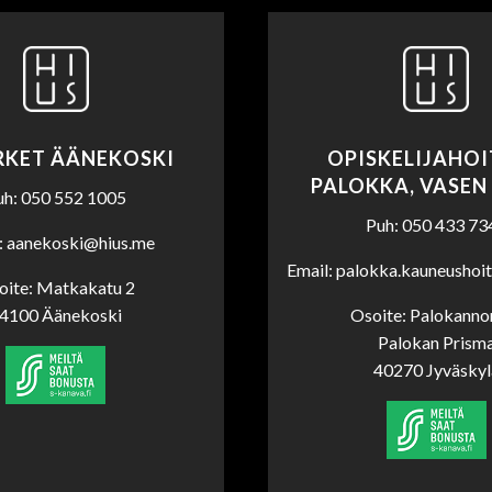
RKET ÄÄNEKOSKI
OPISKELIJAHO
PALOKKA, VASEN
uh: 050 552 1005
Puh: 050 433 73
: aanekoski@hius.me
Email: palokka.kauneushoi
oite: Matkakatu 2
4100 Äänekoski
Osoite: Palokannor
Palokan Prism
40270 Jyväskyl