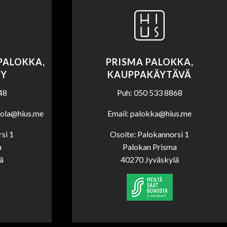
PALOKKA,
PRISMA PALOKKA,
TY
KAUPPAKÄYTÄVÄ
48
Puh: 050 533 8868
tola@hius.me
Email: palokka@hius.me
si 1
Osoite: Palokannorsi 1
a
Palokan Prisma
ä
40270 Jyväskylä