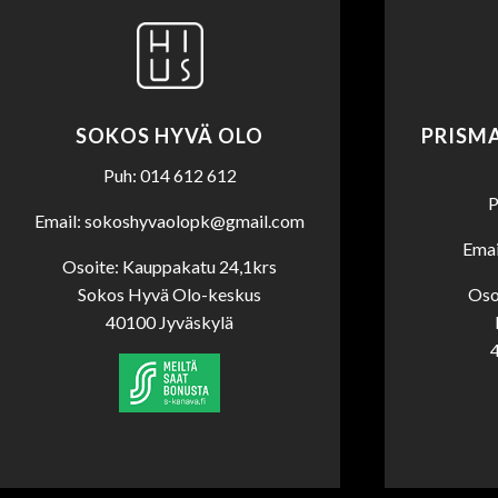
SOKOS HYVÄ OLO
PRISMA
Puh: 014 612 612
P
Email: sokoshyvaolopk@gmail.com
Emai
Osoite: Kauppakatu 24,1krs
Sokos Hyvä Olo-keskus
Oso
40100 Jyväskylä