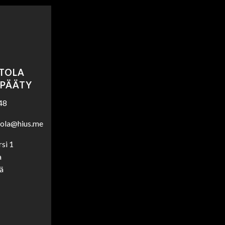
ITOLA
 PÄÄTY
48
tola@hius.me
si 1
a
ä