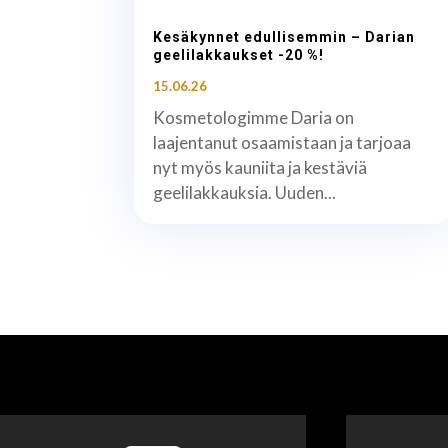
Kesäkynnet edullisemmin – Darian
geelilakkaukset -20 %!
15.06.26
Kosmetologimme Daria on
laajentanut osaamistaan ja tarjoaa
nyt myös kauniita ja kestäviä
geelilakkauksia. Uuden...