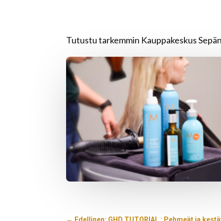
Tutustu tarkemmin Kauppakeskus Sepän 
←
Edellinen: GHD TUTORIAL : Pehmeät ja kestäv