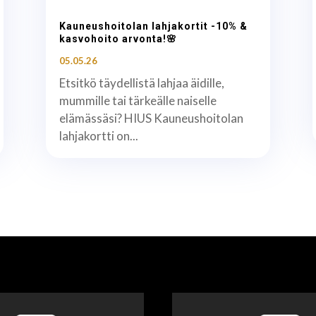
Kauneushoitolan lahjakortit -10% &
kasvohoito arvonta!🌸
05.05.26
Etsitkö täydellistä lahjaa äidille,
mummille tai tärkeälle naiselle
elämässäsi? HIUS Kauneushoitolan
lahjakortti on...