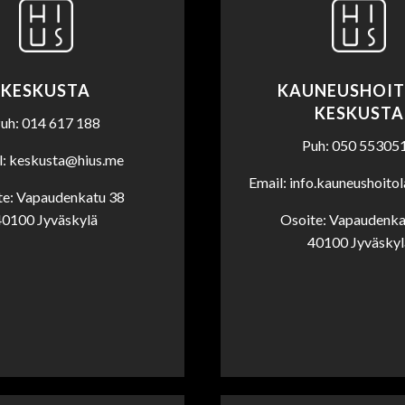
KESKUSTA
KAUNEUSHOI
KESKUSTA
uh: 014 617 188
Puh: 050 55305
l: keskusta@hius.me
Email: info.kauneushoito
te: Vapaudenkatu 38
40100 Jyväskylä
Osoite: Vapaudenka
40100 Jyväskyl