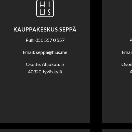
KAUPPAKESKUS SEPPÄ
Puh: 050 557 0 557
P
Email: seppa@hius.me
Emai
Osoite: Ahjokatu 5
Osoi
40320 Jyväskylä