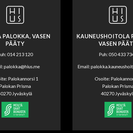
 PALOKKA, VASEN
KAUNEUSHOITOLA 
PÄÄTY
VASEN PÄÄ
uh: 014 213 120
Puh: 050 433 73
l: palokka@hius.me
Email: palokka.kauneushoi
ite: Palokannorsi 1
Osoite: Palokannor
Palokan Prisma
Palokan Prism
40270 Jyväskylä
40270 Jyväskyl