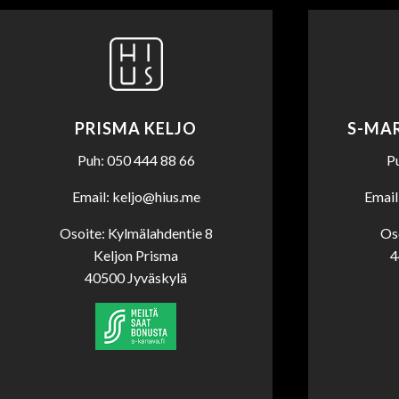
PRISMA KELJO
S-MA
Puh: 050 444 88 66
P
Email: keljo@hius.me
Email
Osoite: Kylmälahdentie 8
Os
Keljon Prisma
4
40500 Jyväskylä