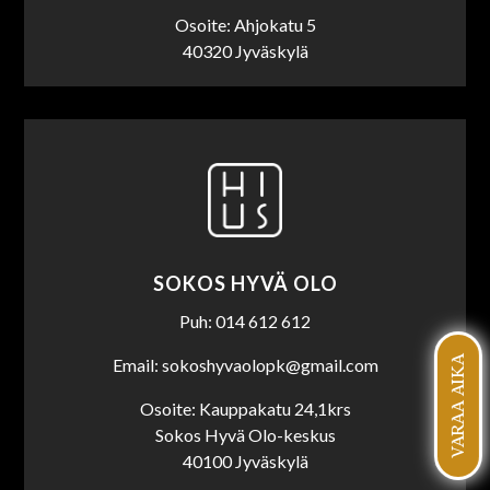
Osoite: Ahjokatu 5
40320 Jyväskylä
SOKOS HYVÄ OLO
Puh: 014 612 612
VARAA AIKA
Email: sokoshyvaolopk@gmail.com
Osoite: Kauppakatu 24,1krs
Sokos Hyvä Olo-keskus
40100 Jyväskylä