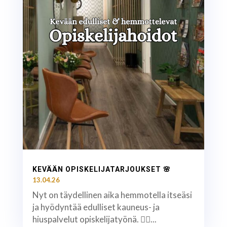
KEVÄÄN OPISKELIJATARJOUKSET 🌸
13.04.26
Nyt on täydellinen aika hemmotella itseäsi
ja hyödyntää edulliset kauneus- ja
hiuspalvelut opiskelijatyönä. 💇‍♀️...