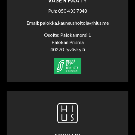
VASEN PÄÄTY
Puh: 050 433 7348
Email: palokka.kauneushoitola@hius.me
Osoite: Palokannorsi 1
Palokan Prisma
40270 Jyväskylä