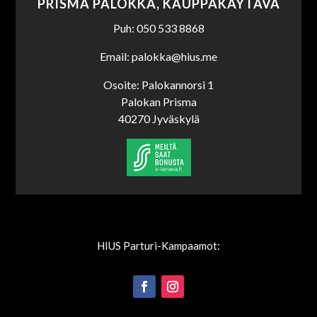
PRISMA PALOKKA, KAUPPAKÄYTÄVÄ
Puh: 050 533 8868
Email: palokka@hius.me
Osoite: Palokannorsi 1
Palokan Prisma
40270 Jyväskylä
HIUS Parturi-Kampaamot: