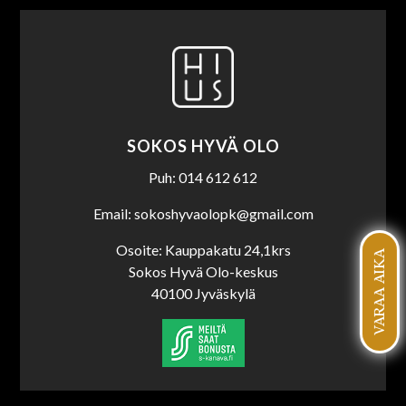
SOKOS HYVÄ OLO
Puh: 014 612 612
Email: sokoshyvaolopk@gmail.com
Osoite: Kauppakatu 24,1krs
VARAA AIKA
Sokos Hyvä Olo-keskus
40100 Jyväskylä