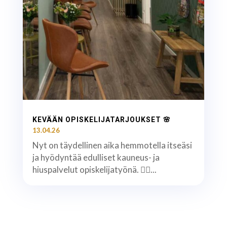
KEVÄÄN OPISKELIJATARJOUKSET 🌸
13.04.26
Nyt on täydellinen aika hemmotella itseäsi
ja hyödyntää edulliset kauneus- ja
hiuspalvelut opiskelijatyönä. 💇‍♀️...