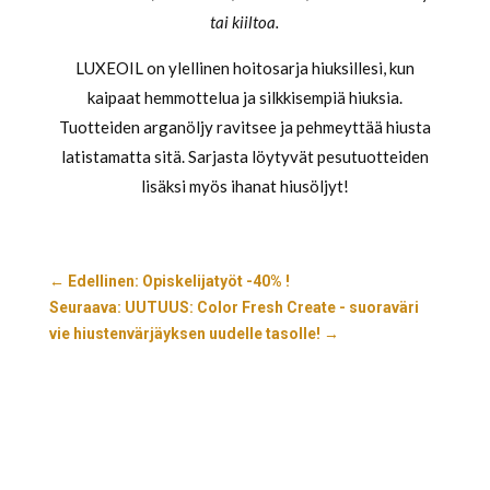
tai
kiiltoa.
LUXEOIL on ylellinen hoitosarja hiuksillesi, kun
kaipaat hemmottelua ja silkkisempiä hiuksia.
Tuotteiden arganöljy ravitsee ja pehmeyttää hiusta
latistamatta sitä. Sarjasta löytyvät pesutuotteiden
lisäksi myös ihanat hiusöljyt!
←
Edellinen: Opiskelijatyöt -40% !
Seuraava: UUTUUS: Color Fresh Create - suoraväri
vie hiustenvärjäyksen uudelle tasolle!
→