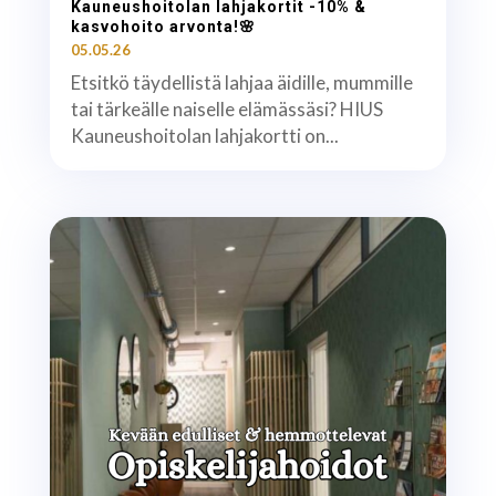
Kauneushoitolan lahjakortit -10% &
kasvohoito arvonta!🌸
05.05.26
Etsitkö täydellistä lahjaa äidille, mummille
tai tärkeälle naiselle elämässäsi? HIUS
Kauneushoitolan lahjakortti on...