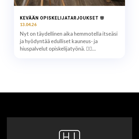
KEVÄÄN OPISKELIJATARJOUKSET 🌸
13.04.26
Nyt on täydellinen aika hemmotella itseäsi
ja hyödyntää edulliset kauneus- ja
hiuspalvelut opiskelijatyönä. 💇‍♀️...