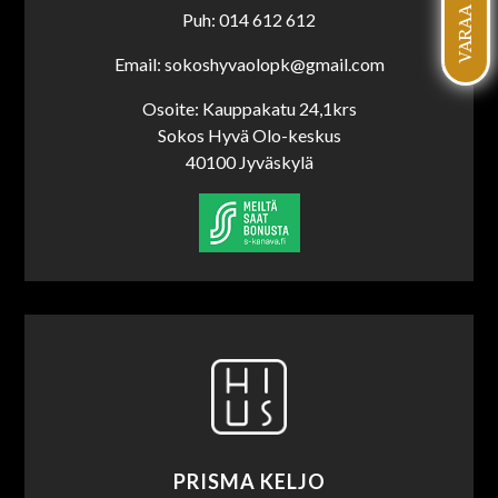
VARAA AIKA
Puh: 014 612 612
Email: sokoshyvaolopk@gmail.com
Osoite: Kauppakatu 24,1krs
Sokos Hyvä Olo-keskus
40100 Jyväskylä
PRISMA KELJO