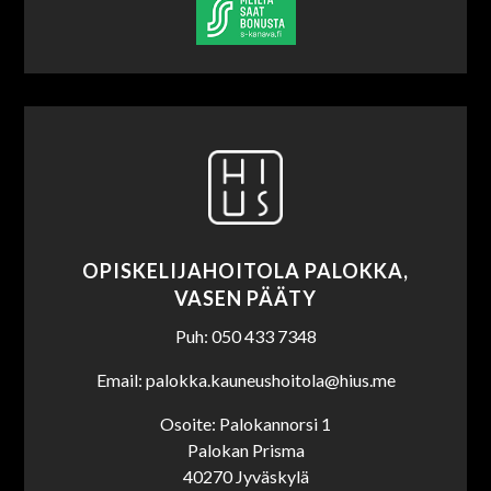
OPISKELIJAHOITOLA PALOKKA,
VASEN PÄÄTY
Puh: 050 433 7348
Email: palokka.kauneushoitola@hius.me
Osoite: Palokannorsi 1
Palokan Prisma
40270 Jyväskylä