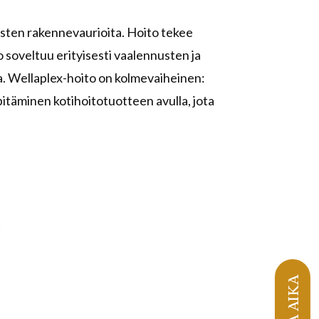
usten rakennevaurioita. Hoito tekee
 soveltuu erityisesti vaalennusten ja
ia. Wellaplex-hoito on kolmevaiheinen:
täminen kotihoitotuotteen avulla, jota