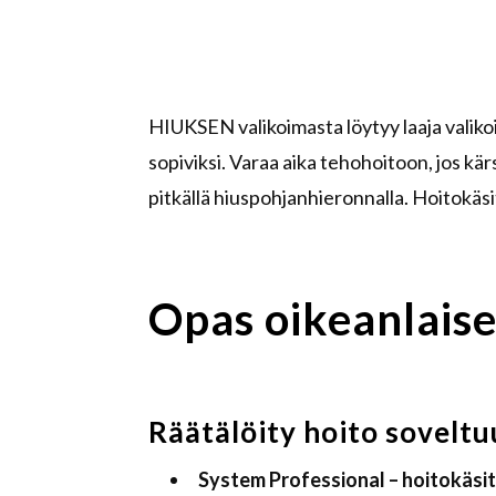
HIUKSEN valikoimasta löytyy laaja valikoi
sopiviksi. Varaa aika tehohoitoon, jos kär
pitkällä hiuspohjanhieronnalla. Hoitokäs
Opas oikeanlaise
Räätälöity hoito soveltuu
System Professional –
hoitokäsit