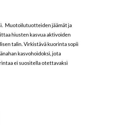
si. Muotoilutuotteiden jäämät ja
dittaa hiusten kasvua aktivoiden
sen talin. Virkistävä kuorinta sopii
päänahan kasvohoidoksi, jota
intaa ei suositella otettavaksi