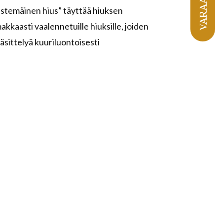
VARAA AIKA
estemäinen hius” täyttää hiuksen
kkaasti vaalennetuille hiuksille, joiden
äsittelyä kuuriluontoisesti