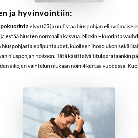
 ja hyvinvointiin:
ppokuorinta
elvyttää ja uudistaa hiuspohjan elinvoimaisek
 ja estää hiusten normaalia kasvua. Nioxin – kuorinta vauh
hiuspohjasta epäpuhtaudet, kuolleen ihosolukon sekä liialli
sevan hiuspohjan hoitoon. Tätä käsittelyä tituleerataankin 
en aikojen vaihtelun mukaan noin 4 kertaa vuodessa.
Kuor