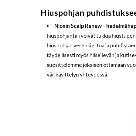
Hiuspohjan puhdistukseen
Nioxin Scalp Renew – hedelmäha
hiuspohjantali voivat tukkia hiustupen
hiuspohjan verenkiertoa ja puhdistaen 
täydellisesti myös hilseilevän ja kuti
suosittelemme jokaisen ottamaan vuod
värikäsittelyn yhteydessä.