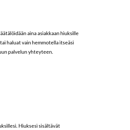
räätälöidään aina asiakkaan hiuksille
 tai haluat vain hemmotella itseäsi
muun palvelun yhteyteen.
ksillesi. Hiuksesi sisältävät