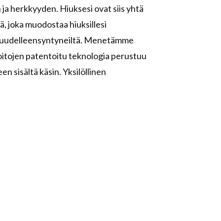
ja herkkyyden. Hiuksesi ovat siis yhtä
, joka muodostaa hiuksillesi
an uudelleensyntyneiltä. Menetämme
. Hoitojen patentoitu teknologia perustuu
en sisältä käsin. Yksilöllinen