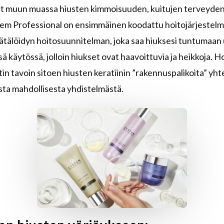
ävät muun muassa hiusten kimmoisuuden, kuitujen terveyden 
stem Professional on ensimmäinen koodattu hoitojärjestelmä
räätälöidyn hoitosuunnitelman, joka saa hiuksesi tuntuma
sessä käytössä, jolloin hiukset ovat haavoittuvia ja heikkoja
in tavoin sitoen hiusten keratiinin ”rakennuspalikoita” yhte
asta mahdollisesta yhdistelmästä.