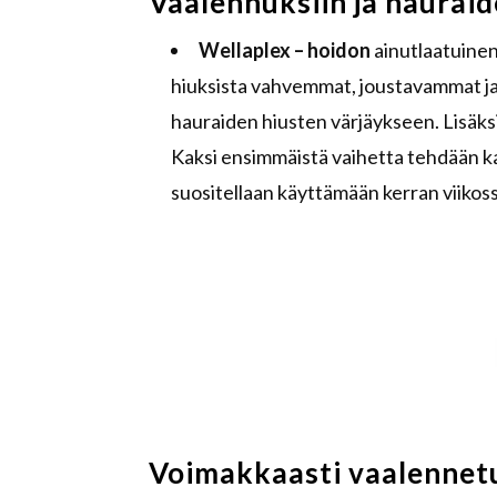
Vaalennuksiin ja hauraid
Wellaplex
–
hoidon
ainutlaatuinen
hiuksista vahvemmat, joustavammat ja h
hauraiden hiusten värjäykseen. Lisäksi
Kaksi ensimmäistä vaihetta tehdään k
suositellaan käyttämään kerran viikoss
Voimakkaasti vaalennetui