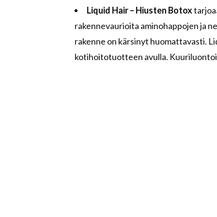
Liquid Hair – Hiusten Botox
tarjoa
rakennevaurioita aminohappojen ja nest
rakenne on kärsinyt huomattavasti. Li
kotihoitotuotteen avulla. Kuuriluonto