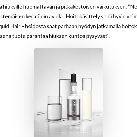
a hiuksille huomattavan ja pitkäkestoisen vaikutuksen. ”N
emäisen keratiinin avulla. Hoitokäsittely sopii hyvin voima
quid Hair – hoidosta saat parhaan hyödyn jatkamalla hoitok
isena tuote parantaa hiuksen kuntoa pysyvästi.